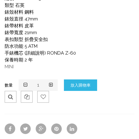
類型 石英
錶殼材料 鋼料
錶殼直徑 47mm
錶帶材料 皮革
錶帶寬度 21mm
表扣類型 折疊安全扣
防水功能 5 ATM
手錶機芯 (詳細說明) RONDA Z-60
保養時期 2 年
MINI
數量
Qui
Ad
Ad
ck
d
d
Vie
To
To
w
Co
Wis