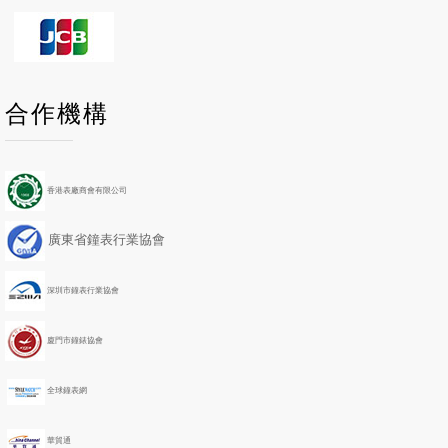
P
P
N
N
合作機構
r
r
e
e
e
e
x
x
v
v
t
t
i
i
Y
M
香港表廠商會有限公司
o
o
e
o
u
u
a
n
廣東省鐘表行業協會
s
s
r
t
Y
M
h
e
o
深圳市鐘表行業協會
a
n
r
t
h
廈門市鐘錶協會
全球鐘表網
華貿通