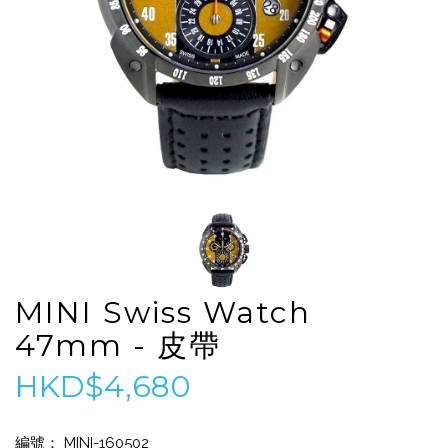
MINI Swiss Watch
47mm - 皮帶
HKD$4,680
編號： MINI-160502