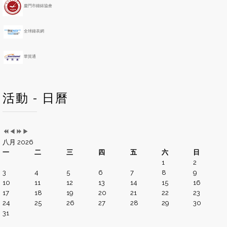
h
廈門市鐘錶協會
全球鐘表網
華貿通
活動 - 日曆
八月 2026
一
二
三
四
五
六
日
1
2
3
4
5
6
7
8
9
10
11
12
13
14
15
16
17
18
19
20
21
22
23
24
25
26
27
28
29
30
31