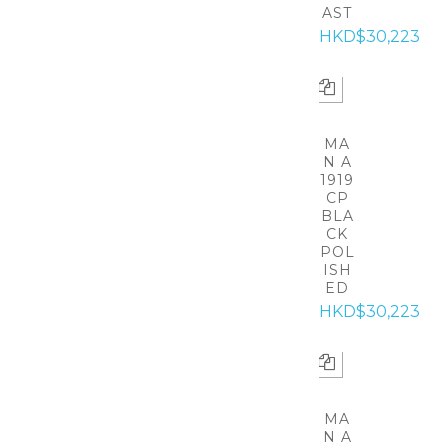
AST
HKD$30,223
MA
N A
1919
CP
BLA
CK
POL
ISH
ED
HKD$30,223
MA
N A