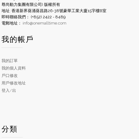
尊尚動力集團有限公司) 版權所有
地址: 香港新界葵涌葵昌路26-38號豪華工業大廈15字樓B室
即時聯絡我們： (+852) 2422 - 8489
電郵地址：
info@onemalltime.com
我的帳戶
我的訂單
我的個人資料
戶口修改
用戶修改地址
登入/出
分類