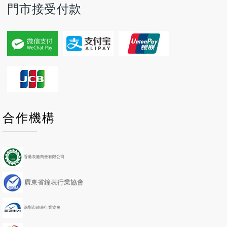
門市接受付款
P
P
N
N
合作機構
r
r
e
e
e
e
x
x
v
v
t
t
i
i
Y
M
香港表廠商會有限公司
o
o
e
o
u
u
a
n
廣東省鐘表行業協會
s
s
r
t
Y
M
h
e
o
深圳市鐘表行業協會
a
n
r
t