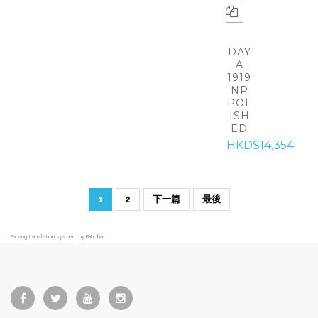
DAY
A
1919
NP
POL
ISH
ED
HKD$14,354
1
2
下一篇
最後
FaLang translation system by Faboba