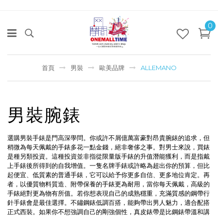
0
首頁
男裝
歐美品牌
ALLEMANO
男裝腕錶
選購男裝手錶是門高深學問。你或許不屑億萬富豪對昂貴腕錶的追求，但
稍微為每天佩戴的手錶多花一點金錢，絕非奢侈之事。對男士來說，買錶
是種另類投資。這種投資並非指從限量版手錶的升值潛能獲利，而是指戴
上手錶後所得到的自我增值。一隻名牌手錶或許略為超出你的預算，但比
起便宜、低質素的普通手錶，它可以給予你更多自信、更多地位肯定。再
者，以優質物料質造、附帶保養的手錶更為耐用，當你每天佩戴，高級的
手錶絕對更為物有所值。若你想表現自己的成熟穩重，充滿質感的鋼帶行
針手錶會是最佳選擇。不鏽鋼錶低調百搭，能夠帶出男人魅力，適合配搭
正式西裝。如果你不想強調自己的剛強個性，真皮錶帶是比鋼錶帶溫和講