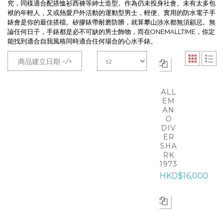
究，同樣適合配搭恤衫西褲等紳士造型。作為仍未投身社會、未有太多包
袱的年輕人，又或熱愛戶外活動的運動型男士，輕便、實用的防水電子手
錶會是你的最佳搭檔。矽膠錶帶耐磨防髒，就算攀山涉水都無須顧忌。無
論任何日子，手錶都是必不可缺的男士飾物，而在ONEMALLTIME，你定
能找到適合自我風格同時適合任何場合的心水手錶。
商品建立日期 -/+
ALL
EM
AN
O
DIV
ER
SHA
RK
1973
HKD$16,000