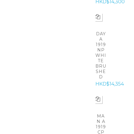
HKD$14,300
DAY
A
1919
NP
WHI
TE
BRU
SHE
D
HKD$14,354
MA
N A
1919
CP