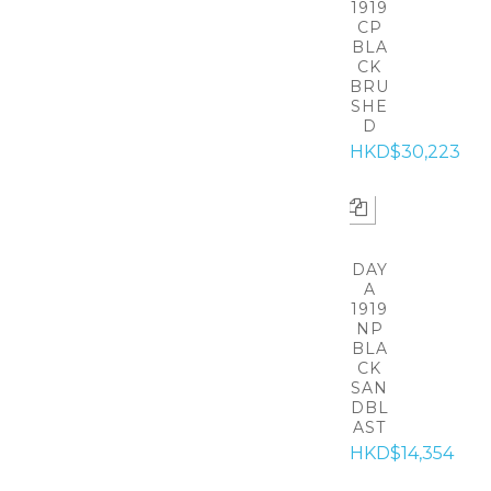
1919
CP
BLA
CK
BRU
SHE
D
HKD$30,223
DAY
A
1919
NP
BLA
CK
SAN
DBL
AST
HKD$14,354