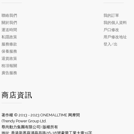
聯絡我們
我的訂單
關於我們
我的個人資料
運送時間
戶口修改
私隱政策
用戶修改地址
服務條款
登入/出
保養服務
退貨政策
稅項報關
廣告服務
商店資訊
著作權 © 2013 - 2023 ONEMALLTIME 网摩間
(Trendy Power Group Ltd.
尊尚動力集團有限公司) 版權所有
地址: 香港新界葵涌葵昌路26-38號豪華工業大廈15字