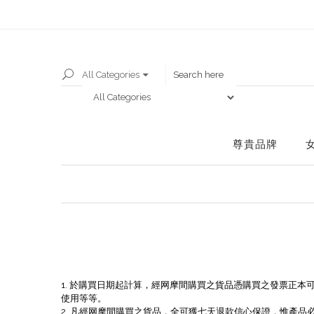
All Categories
尊貴品牌
1. 於購買日期起計算，經网摩間購買之貨品憑購買之發票正本
使用等等。
2. 凡經网摩間購買之貨品，全可獲七天退款信心保證，惟產