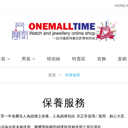
HONG 
女裝
男裝
情侶錶
特賣區
首飾
直銷
首頁
保養服務
保養服務
可享一年免費非人為損壞之保養。人為損壞包括: 非正常使用/ 濫用、粗心大
品必須為全新未被使用，网摩間有權拒絕懷疑曾被使用之貨品退款。