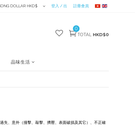
KONG DOLLAR HKD$
登入 / 出
註冊會員
0
TOTAL
HKD$0
品味生活
意、過失、意外（撞擊、敲擊、擠壓、表面破損及其它）、不正確