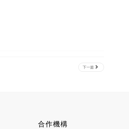
下一篇
P
P
N
N
合作機構
r
r
e
e