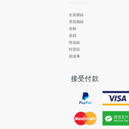
女裝腕錶
男裝腕錶
首飾
直銷
情侶錶
特賣區
易達事
接受付款