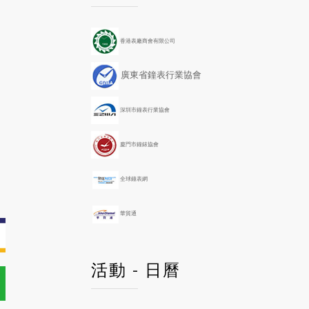
e
e
x
x
v
v
t
t
i
i
Y
M
香港表廠商會有限公司
o
o
e
o
u
u
a
n
廣東省鐘表行業協會
s
s
r
t
Y
M
h
e
o
深圳市鐘表行業協會
a
n
r
t
h
廈門市鐘錶協會
全球鐘表網
華貿通
活動 - 日曆