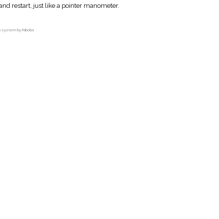
and restart, just like a pointer manometer.
on system by Faboba