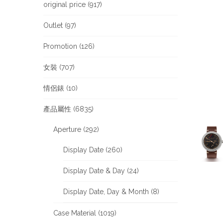
original price (917)
Outlet (97)
Promotion (126)
女裝 (707)
情侶錶 (10)
產品屬性 (6835)
Aperture (292)
Display Date (260)
Display Date & Day (24)
Display Date, Day & Month (8)
Case Material (1019)