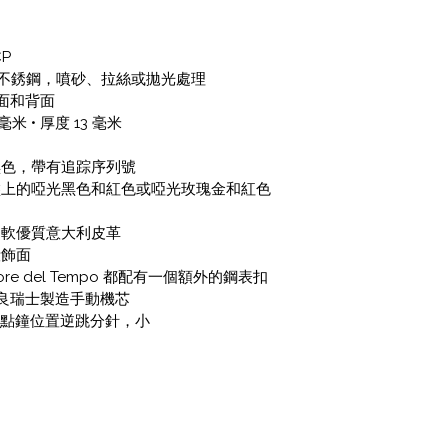
CP
L 不銹鋼，噴砂、拉絲或拋光處理
正面和背面
米 • 厚度 13 毫米
黑色，帶有追踪序列號
盤上的啞光黑色和紅色或啞光玫瑰金和紅色
柔軟優質意大利皮革
殼飾面
tore del Tempo 都配有一個額外的鋼表扣
 改良瑞士製造手動機芯
2點鐘位置逆跳分針，小