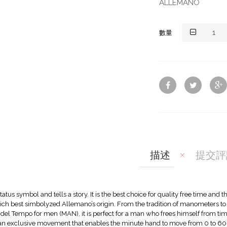
ALLEMANO
數量
描述
提交評
tatus symbol and tells a story. It is the best choice for quality free time and t
ch best simbolyzed Allemano’s origin. From the tradition of manometers to
 del Tempo for men (MAN), it is perfect for a man who frees himself from tim
n exclusive movement that enables the minute hand to move from 0 to 60