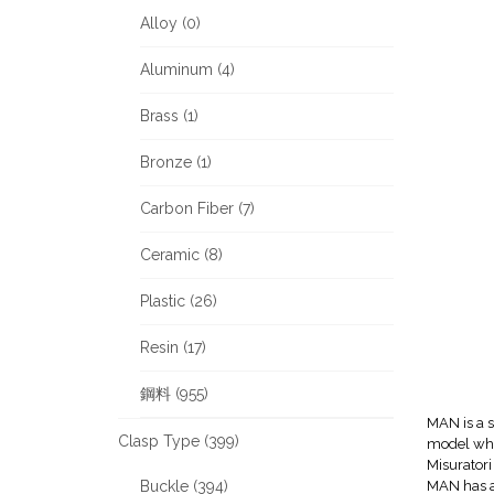
Alloy (0)
Aluminum (4)
Brass (1)
Bronze (1)
Carbon Fiber (7)
Ceramic (8)
Plastic (26)
Resin (17)
鋼料 (955)
MAN is a s
Clasp Type (399)
model whi
Misuratori
Buckle (394)
MAN has a