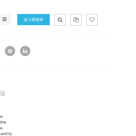
Qui
Ad
Ad
ck
d
d
Vie
To
To
w
Co
Wis
mp
hlis
are
t
論
he
 the
e.
 and to