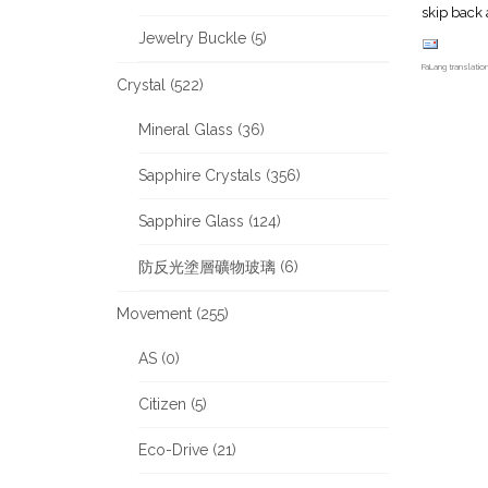
skip back 
Jewelry Buckle (5)
FaLang translati
Crystal (522)
Mineral Glass (36)
Sapphire Crystals (356)
Sapphire Glass (124)
防反光塗層礦物玻璃 (6)
Movement (255)
AS (0)
Citizen (5)
Eco-Drive (21)