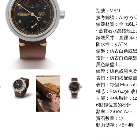
型號：MAN
參考編號：A 1919 
錶殼材質：全 316
• 藍寶石水晶錶殼
錶殼尺寸：直徑 44 毫
防水性：5 ATM
錶盤：仿古白色或
指針：仿古白色錶
黑色錶盤上。
錶帶：棕色或黑色
表扣：鋼扣搭配錶
表扣：每個 Misura
機芯：Eta 6498
功能：中央時針，1
6點鐘位置的秒針
頻率：21600 A/h
寶石數量：17
動力儲存：48小時