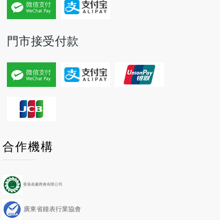
門市接受付款
P
P
N
N
合作機構
r
r
e
e
e
e
x
x
v
v
t
t
i
i
Y
M
香港表廠商會有限公司
o
o
e
o
u
u
a
n
廣東省鐘表行業協會
s
s
r
t
Y
M
h