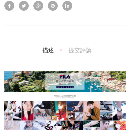
Vie
To
To
w
Co
Wis
mp
hlis
are
t
描述
提交評論