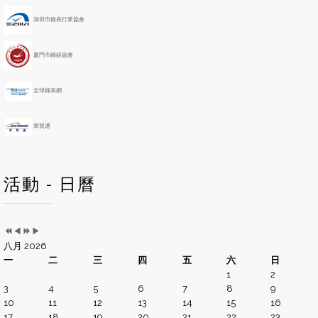
e
o
深圳市鐘表行業協會
a
n
r
t
h
廈門市鐘錶協會
全球鐘表網
華貿通
活動 - 日曆
八月 2026
一
二
三
四
五
六
日
1
2
3
4
5
6
7
8
9
10
11
12
13
14
15
16
17
18
19
20
21
22
23