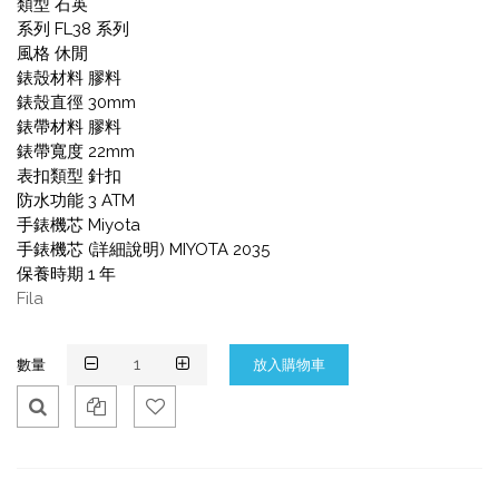
類型 石英
系列 FL38 系列
風格 休閒
錶殼材料 膠料
錶殼直徑 30mm
錶帶材料 膠料
錶帶寬度 22mm
表扣類型 針扣
防水功能 3 ATM
手錶機芯 Miyota
手錶機芯 (詳細說明) MIYOTA 2035
保養時期 1 年
Fila
數量
Qui
Ad
Ad
ck
d
d