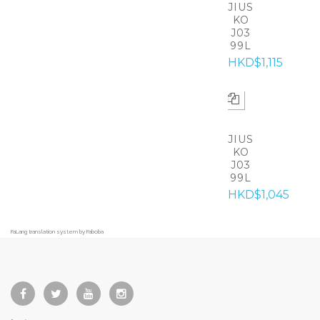
JIUS
KO
J03
99L
HKD$1,115
JIUS
KO
J03
99L
HKD$1,045
FaLang translation system by Faboba