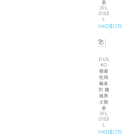
表
JFL
0153
L
HKD$1,115
JIUS
KO
積豪
陀飛
輪系
列 機
械男
士腕
表
JFL
0153
L
HKD$1,115