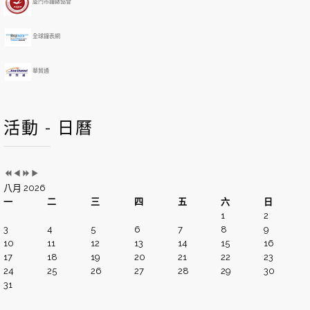
h
廈門市鐘錶協會
全球鐘表網
華貿通
活動 - 日曆
八月 2026
一
二
三
四
五
六
日
1
2
3
4
5
6
7
8
9
10
11
12
13
14
15
16
17
18
19
20
21
22
23
24
25
26
27
28
29
30
31