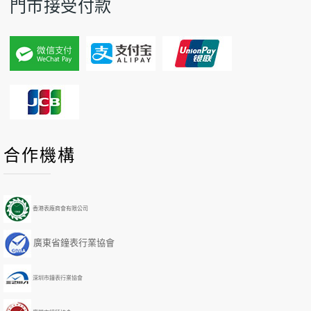
門市接受付款
P
P
N
N
合作機構
r
r
e
e
e
e
x
x
v
v
t
t
i
i
Y
M
香港表廠商會有限公司
o
o
e
o
u
u
a
n
廣東省鐘表行業協會
s
s
r
t
Y
M
h
e
o
深圳市鐘表行業協會
a
n
r
t