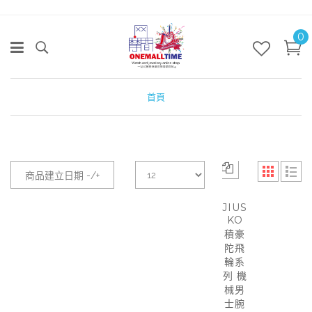
0
首頁
商品建立日期 -/+
JIUS
KO
積豪
陀飛
輪系
列 機
械男
士腕