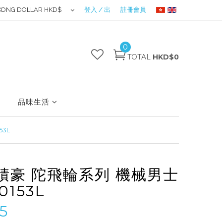
KONG DOLLAR HKD$
登入 / 出
註冊會員
0
TOTAL
HKD$0
品味生活
53L
O積豪 陀飛輪系列 機械男士
0153L
5