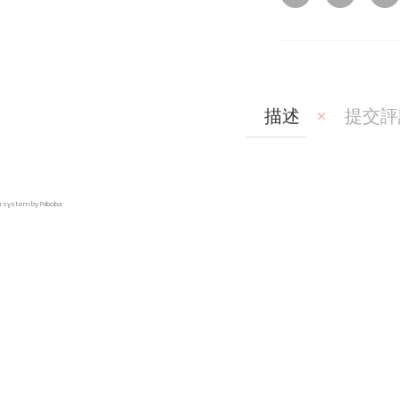
描述
提交評
on system by Faboba