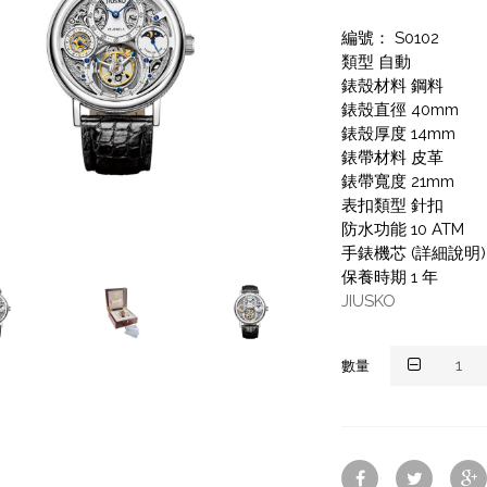
編號： S0102
類型 自動
錶殼材料 鋼料
錶殼直徑 40mm
錶殼厚度 14mm
錶帶材料 皮革
錶帶寬度 21mm
表扣類型 針扣
防水功能 10 ATM
手錶機芯 (詳細說明)
保養時期 1 年
JIUSKO
數量