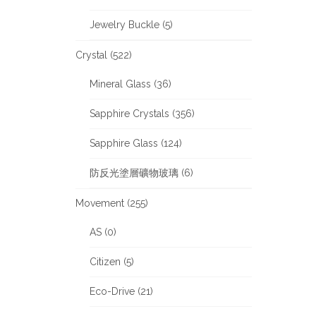
Jewelry Buckle (5)
Crystal (522)
Mineral Glass (36)
Sapphire Crystals (356)
Sapphire Glass (124)
防反光塗層礦物玻璃 (6)
Movement (255)
AS (0)
Citizen (5)
Eco-Drive (21)