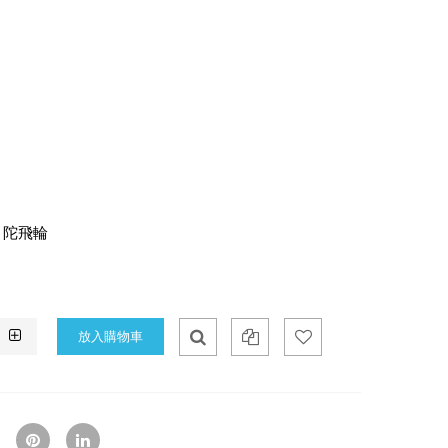
 陀飛輪
Qui
Ad
Ad
ck
d
d
Vie
To
To