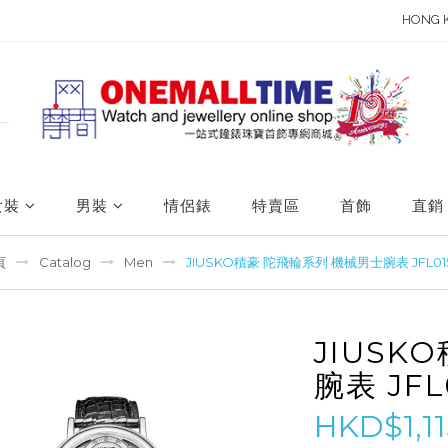
HONG 
女裝
男裝
情侶錶
特賣區
首飾
直銷
頁
Catalog
Men
JIUSKO積豪 陀飛輪系列 機械男士腕表 JFL01
JIUSK
腕表 JFL
HKD$1,11