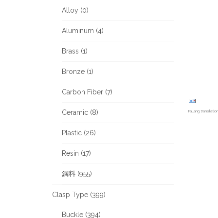
Alloy (0)
Aluminum (4)
Brass (1)
Bronze (1)
Carbon Fiber (7)
Ceramic (8)
FaLang translati
Plastic (26)
Resin (17)
鋼料 (955)
Clasp Type (399)
Buckle (394)