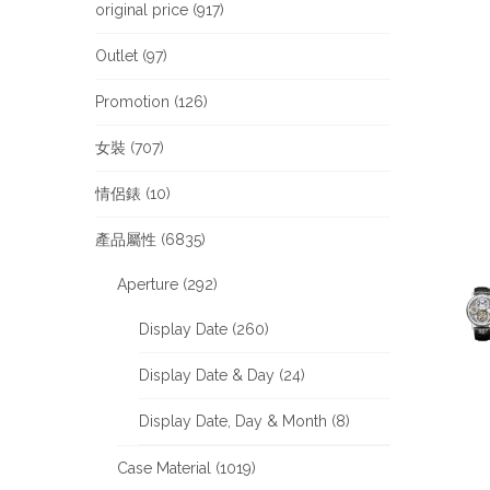
original price (917)
Outlet (97)
Promotion (126)
女裝 (707)
情侶錶 (10)
產品屬性 (6835)
Aperture (292)
Display Date (260)
Display Date & Day (24)
Display Date, Day & Month (8)
Case Material (1019)