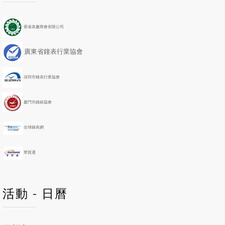
e
e
x
x
v
v
t
t
i
i
Y
M
香港表廠商會有限公司
o
o
e
o
u
u
a
n
廣東省鐘表行業協會
s
s
r
t
Y
M
h
e
o
深圳市鐘表行業協會
a
n
r
t
h
廈門市鐘錶協會
全球鐘表網
華貿通
活動 - 日曆