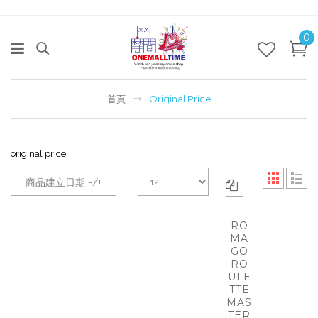
0
首頁
Original Price
original price
商品建立日期 -/+
RO
MA
GO
RO
ULE
TTE
MAS
TER