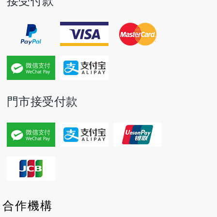
接受付款
門市接受付款
P
P
N
N
合作機構
r
r
e
e