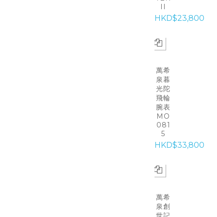
II
HKD$23,800
萬希
泉暮
光陀
飛輪
腕表
MO
081
5
HKD$33,800
萬希
泉創
世記