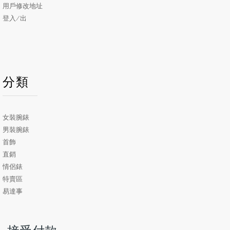
用戶修改地址
登入/出
分類
女裝腕錶
男裝腕錶
首飾
直銷
情侶錶
特賣區
易達事