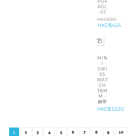
P04
AGL
-01
HKD$851
HKD$426
MIN
I
SWI
SS
WAT
CH
38M
M -
鋼帶
HKD$3,620
1
2
3
4
5
6
7
8
9
10