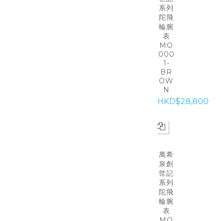
系列
陀飛
輪腕
表
MO
000
1-
BR
OW
N
HKD$28,800
萬希
泉創
世記
系列
陀飛
輪腕
表
MO