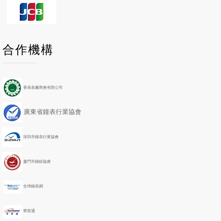
P
P
N
N
合作機構
r
r
e
e
e
e
x
x
v
v
t
t
i
i
Y
M
香港表廠商會有限公司
o
o
e
o
u
u
a
n
廣東省鐘表行業協會
s
s
r
t
Y
M
h
e
o
深圳市鐘表行業協會
a
n
r
t
h
廈門市鐘錶協會
全球鐘表網
華貿通