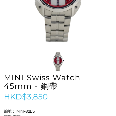
MINI Swiss Watch
45mm - 鋼帶
HKD$3,850
編號： MINI-82ES