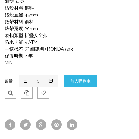
類型 石英
錶殼材料 鋼料
錶殼直徑 45mm
錶帶材料 鋼料
錶帶寬度 20mm
表扣類型 折疊安全扣
防水功能 5 ATM
手錶機芯 (詳細說明) RONDA 503
保養時期 2 年
MINI
數量
Qui
Ad
Ad
ck
d
d
Vie
To
To
w
Co
Wis