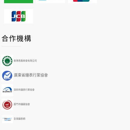
P
P
N
N
合作機構
r
r
e
e
e
e
x
x
v
v
t
t
i
i
Y
M
香港表廠商會有限公司
o
o
e
o
u
u
a
n
廣東省鐘表行業協會
s
s
r
t
Y
M
h
e
o
深圳市鐘表行業協會
a
n
r
t
h
廈門市鐘錶協會
全球鐘表網