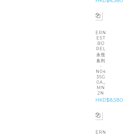
HKD$4,380
ERN
EST
BO
REL
永恆
系列
-
N04
35G
0A_
MN
2N
HKD$8,580
ERN