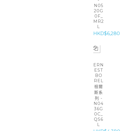
-
N05
20G
0F_
MR2
L
HKD$6,280
ERN
EST
BO
REL
祖爾
斯系
列 -
N04
36G
0C_
QS6
L