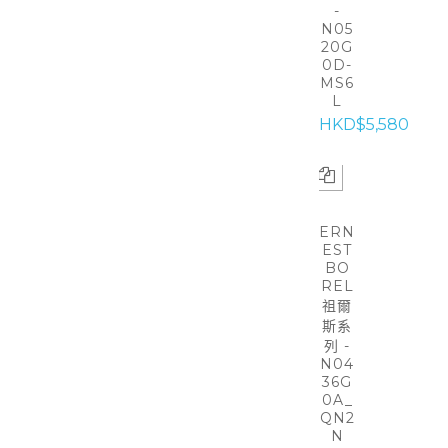
-
N05
20G
0D-
MS6
L
HKD$5,580
ERN
EST
BO
REL
祖爾
斯系
列 -
N04
36G
0A_
QN2
N