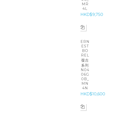
MR
4L
HKD$9,750
ERN
EST
BO
REL
復古
系列
N04
06G
0B_
MN
4N
HKD$10,600