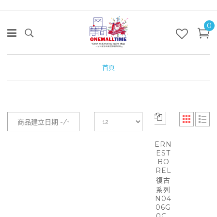
0
首頁
商品建立日期 -/+
ERN
EST
BO
REL
復古
系列
N04
06G
0C_