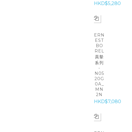
HKD$5,280
ERN
EST
BO
REL
真摰
系列
-
N05
20G
0A_
MN
2N
HKD$7,080