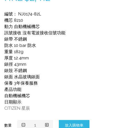
編號： NJ0174-82L
機芯 8210
動力 自動機械機芯
訊號接收 沒有電波接收信號功能
錶帶 不銹鋼
防水 10 bar 防水
重量 182g
厚度 12.4mm
錶徑 43mm
錶殼 不銹鋼
錶面 水晶玻璃錶面
保養 3年保養服務
產品功能
自動機械機芯
日期顯示
CITIZEN 星辰
數量