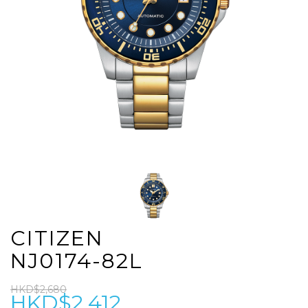
CITIZEN
NJ0174-82L
HKD$2,680
HKD$2,412