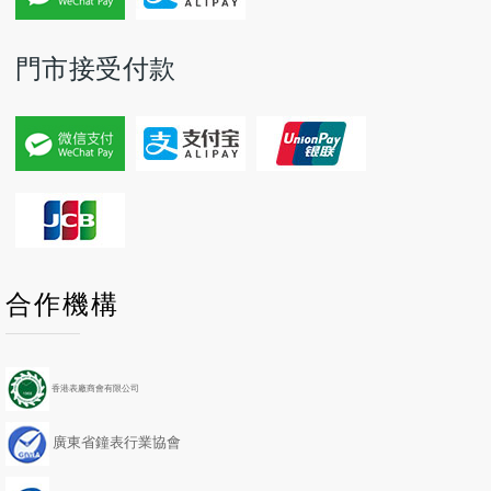
門市接受付款
P
P
N
N
合作機構
r
r
e
e
e
e
x
x
v
v
t
t
i
i
Y
M
香港表廠商會有限公司
o
o
e
o
u
u
a
n
廣東省鐘表行業協會
s
s
r
t
Y
M
h
e
o