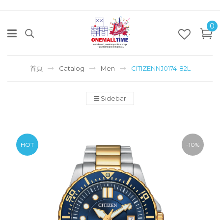
0
首頁
Catalog
Men
CITIZENNJ0174-82L
Sidebar
HOT
-10%