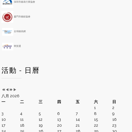
深圳市鐘表行業協會
a
n
r
t
h
廈門市鐘錶協會
全球鐘表網
華貿通
活動 - 日曆
八月 2026
一
二
三
四
五
六
日
1
2
3
4
5
6
7
8
9
10
11
12
13
14
15
16
17
18
19
20
21
22
23
24
25
26
27
28
29
30