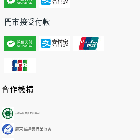
門市接受付款
P
P
N
N
合作機構
r
r
e
e
e
e
x
x
v
v
t
t
i
i
Y
M
香港表廠商會有限公司
o
o
e
o
u
u
a
n
廣東省鐘表行業協會
s
s
r
t
Y
M
h