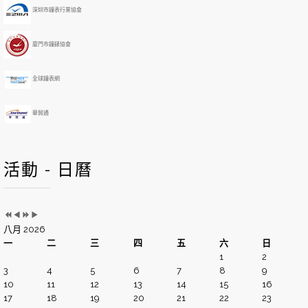
e
o
深圳市鐘表行業協會
a
n
r
t
h
廈門市鐘錶協會
全球鐘表網
華貿通
活動 - 日曆
八月 2026
一
二
三
四
五
六
日
1
2
3
4
5
6
7
8
9
10
11
12
13
14
15
16
17
18
19
20
21
22
23