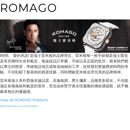
ROMAGO
[時間。 愛的承諾] 是瑞士雷米格的品牌理念。雷米格每一枚手錶都是瑞士製造
及有其獨特生命和氣息，無論從設計草圖，手錶以及品質的監控，製表師們都
以專注的態度，準確無誤地完成每道細緻的工序，從研發到實施歷經時間的考
驗。不但彰顯了製表師的精湛技藝，同時體驗雷米格追求完美的品牌精神。
雷米格瑞士系列貫徹卓越品質，高逸格調，歷久彌新，品種更多樣化，不但能
滿足各種風格和氣質的需求，而且始終堅守著永恆優雅的傳統價值觀，賦予佩
戴者無比的優越感。
View all ROMAGO Products
FaLang translation system by Faboba